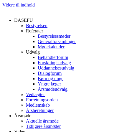
Videre til indhold
DASEFU
Bestyrelsen
Referater
Bestyrelsesmøder
Generalforsamlinger
Mødekalender
Udvalg
Behandlerforum
Forskningsudvalg
Uddannelsesudvalg
Dialogforum
Børn og unge
Yngre læger
Årsmødeudvalg
Vedtægter
Forretningsorden
Medlemskab
Årsberetninger
Årsmøde
Aktuelle årsmøde
Tidligere årsmøder
Viden