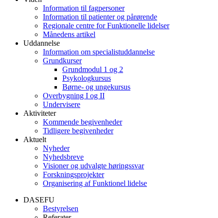
Information til fagpersoner
Information til patienter og pårørende
Regionale centre for Funktionelle lidelser
Månedens artikel
Uddannelse
Information om specialistuddannelse
Grundkurser
Grundmodul 1 og 2
Psykologkursus
Børne- og ungekursus
Overbygning I og II
Undervisere
Aktiviteter
Kommende begivenheder
Tidligere begivenheder
Aktuelt
Nyheder
Nyhedsbreve
Visioner og udvalgte høringssvar
Forskningsprojekter
Organisering af Funktionel lidelse
DASEFU
Bestyrelsen
Referater