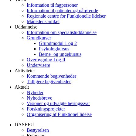
Information til fagpersoner
Information til patienter og pårørende
Regionale centre for Funktionelle lidelser
Månedens artikel
Uddannelse
Information om specialistuddannelse
Grundkurser
Grundmodul 1 og 2
Psykologkursus
Børne- og ungekursus
Overbygning I og II
Undervisere
Aktiviteter
Kommende begivenheder
Tidligere begivenheder
Aktuelt
Nyheder
Nyhedsbreve
Visioner og udvalgte høringssvar
Forskningsprojekter
Organisering af Funktionel lidelse
DASEFU
Bestyrelsen
Referater