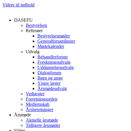
Videre til indhold
DASEFU
Bestyrelsen
Referater
Bestyrelsesmøder
Generalforsamlinger
Mødekalender
Udvalg
Behandlerforum
Forskningsudvalg
Uddannelsesudvalg
Dialogforum
Børn og unge
Yngre læger
Årsmødeudvalg
Vedtægter
Forretningsorden
Medlemskab
Årsberetninger
Årsmøde
Aktuelle årsmøde
Tidligere årsmøder
Viden