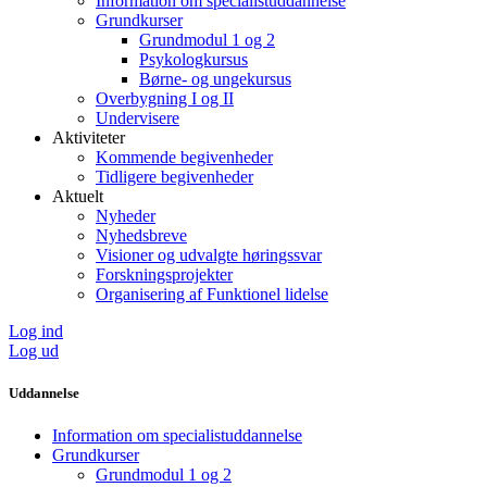
Information om specialistuddannelse
Grundkurser
Grundmodul 1 og 2
Psykologkursus
Børne- og ungekursus
Overbygning I og II
Undervisere
Aktiviteter
Kommende begivenheder
Tidligere begivenheder
Aktuelt
Nyheder
Nyhedsbreve
Visioner og udvalgte høringssvar
Forskningsprojekter
Organisering af Funktionel lidelse
Log ind
Log ud
Uddannelse
Information om specialistuddannelse
Grundkurser
Grundmodul 1 og 2