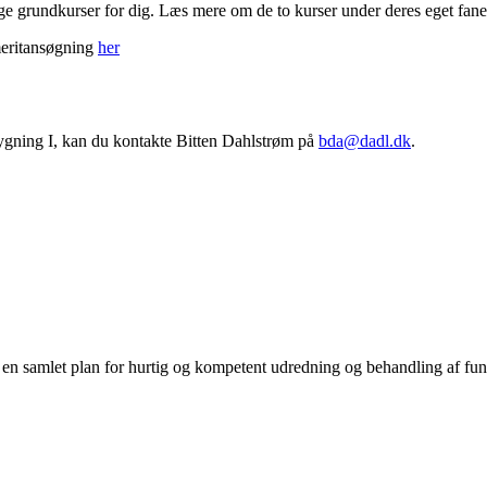
ige grundkurser for dig. Læs mere om de to kurser under deres eget fane
meritansøgning
her
bygning I, kan du kontakte Bitten Dahlstrøm på
bda@dadl.dk
.
 en samlet plan for hurtig og kompetent udredning og behandling af fu