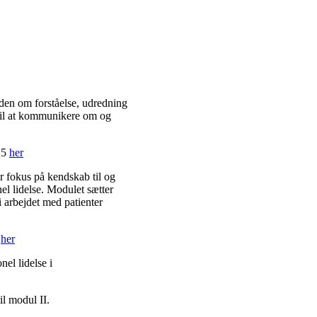
den om forståelse, udredning
 til at kommunikere om og
025
her
 fokus på kendskab til og
el lidelse. Modulet sætter
i arbejdet med patienter
6
her
el lidelse i
l modul II.