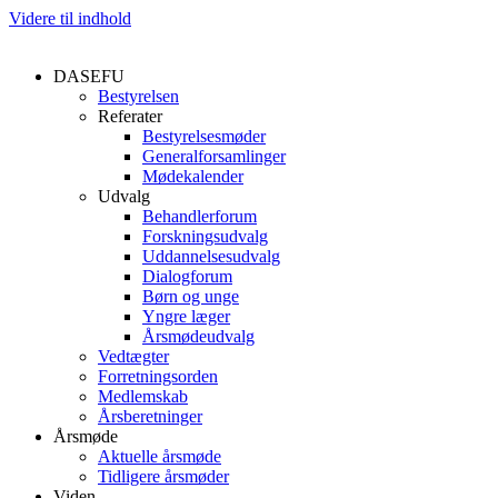
Videre til indhold
DASEFU
Bestyrelsen
Referater
Bestyrelsesmøder
Generalforsamlinger
Mødekalender
Udvalg
Behandlerforum
Forskningsudvalg
Uddannelsesudvalg
Dialogforum
Børn og unge
Yngre læger
Årsmødeudvalg
Vedtægter
Forretningsorden
Medlemskab
Årsberetninger
Årsmøde
Aktuelle årsmøde
Tidligere årsmøder
Viden