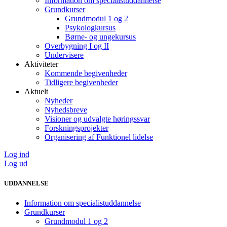
Information om specialistuddannelse
Grundkurser
Grundmodul 1 og 2
Psykologkursus
Børne- og ungekursus
Overbygning I og II
Undervisere
Aktiviteter
Kommende begivenheder
Tidligere begivenheder
Aktuelt
Nyheder
Nyhedsbreve
Visioner og udvalgte høringssvar
Forskningsprojekter
Organisering af Funktionel lidelse
Log ind
Log ud
UDDANNELSE
Information om specialistuddannelse
Grundkurser
Grundmodul 1 og 2