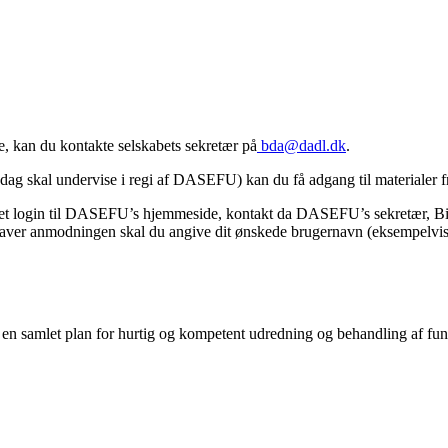
se, kan du kontakte selskabets sekretær på
bda@dadl.dk
.
n dag skal undervise i regi af DASEFU) kan du få adgang til materialer f
kke et login til DASEFU’s hjemmeside, kontakt da DASEFU’s sekretær, B
ver anmodningen skal du angive dit ønskede brugernavn (eksempelvis 
 en samlet plan for hurtig og kompetent udredning og behandling af fu