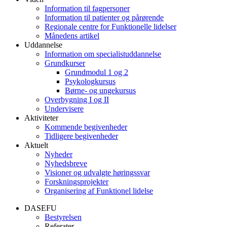
Information til fagpersoner
Information til patienter og pårørende
Regionale centre for Funktionelle lidelser
Månedens artikel
Uddannelse
Information om specialistuddannelse
Grundkurser
Grundmodul 1 og 2
Psykologkursus
Børne- og ungekursus
Overbygning I og II
Undervisere
Aktiviteter
Kommende begivenheder
Tidligere begivenheder
Aktuelt
Nyheder
Nyhedsbreve
Visioner og udvalgte høringssvar
Forskningsprojekter
Organisering af Funktionel lidelse
DASEFU
Bestyrelsen
Referater