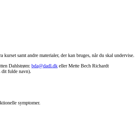
ra kurset samt andre materialer, der kan bruges, når du skal undervise.
itten Dahlstrøm:
bda@dadl.dk
eller
Mette Bech Richardt
dit fulde navn).
nktionelle symptomer.