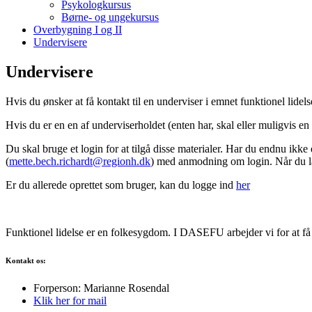
Psykologkursus
Børne- og ungekursus
Overbygning I og II
Undervisere
Undervisere
Hvis du ønsker at få kontakt til en underviser i emnet funktionel lidel
Hvis du er en en af underviserholdet (enten har, skal eller muligvis e
Du skal bruge et login for at tilgå disse materialer. Har du endnu i
(
mette.bech.richardt@regionh.dk
) med anmodning om login. Når du la
Er du allerede oprettet som bruger, kan du logge ind
her
Funktionel lidelse er en folkesygdom. I DASEFU arbejder vi for at få
Kontakt os:
Forperson: Marianne Rosendal
Klik her for mail