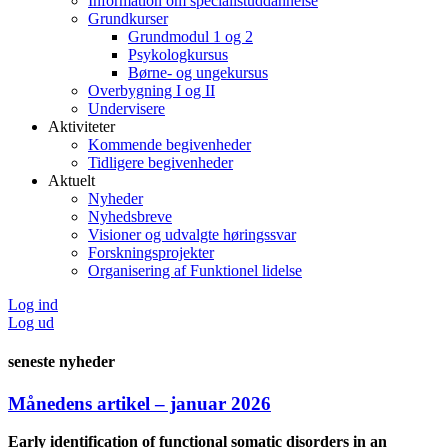
Information om specialistuddannelse
Grundkurser
Grundmodul 1 og 2
Psykologkursus
Børne- og ungekursus
Overbygning I og II
Undervisere
Aktiviteter
Kommende begivenheder
Tidligere begivenheder
Aktuelt
Nyheder
Nyhedsbreve
Visioner og udvalgte høringssvar
Forskningsprojekter
Organisering af Funktionel lidelse
Log ind
Log ud
seneste nyheder
Månedens artikel – januar 2026
Early identification of functional somatic disorders in an