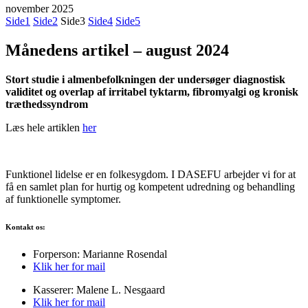
november 2025
Side
1
Side
2
Side
3
Side
4
Side
5
Månedens artikel – august 2024
Stort studie i almenbefolkningen der undersøger diagnostisk
validitet og overlap af irritabel tyktarm, fibromyalgi og kronisk
træthedssyndrom
Læs hele artiklen
her
Funktionel lidelse er en folkesygdom. I DASEFU arbejder vi for at
få en samlet plan for hurtig og kompetent udredning og behandling
af funktionelle symptomer.
Kontakt os:
Forperson: Marianne Rosendal
Klik her for mail
Kasserer: Malene L. Nesgaard
Klik her for mail