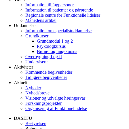
Information til fagpersoner
Information til patienter og pårørende
Regionale centre for Funktionelle lidelser
Månedens artikel
Uddannelse
Information om specialistuddannelse
Grundkurser
Grundmodul 1 og 2
Psykologkursus
Børne- og ungekursus
Overbygning I og II
Undervisere
Aktiviteter
Kommende begivenheder
Tidligere begivenheder
Aktuelt
Nyheder
Nyhedsbreve
Visioner og udvalgte høringssvar
Forskningsprojekter
Organisering af Funktionel lidelse
DASEFU
Bestyrelsen
Referater