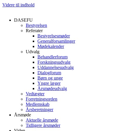
Videre til indhold
DASEFU
Bestyrelsen
Referater
Bestyrelsesmøder
Generalforsamlinger
Mødekalender
Udvalg
Behandlerforum
Forskningsudvalg
Uddannelsesudvalg
Dialogforum
Børn og unge
Yngre læger
Årsmødeudvalg
Vedtægter
Forretningsorden
Medlemskab
Årsberetninger
Årsmøde
Aktuelle årsmøde
Tidligere årsmøder
Viden