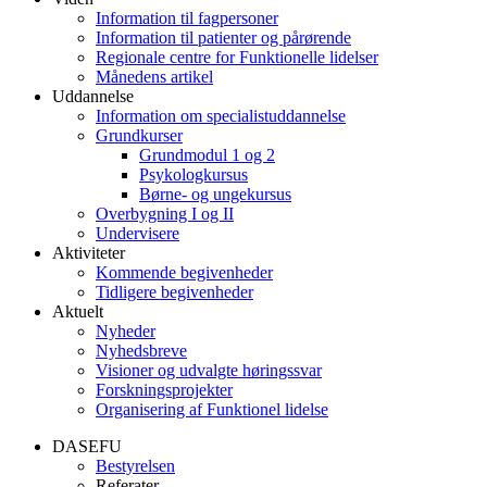
Information til fagpersoner
Information til patienter og pårørende
Regionale centre for Funktionelle lidelser
Månedens artikel
Uddannelse
Information om specialistuddannelse
Grundkurser
Grundmodul 1 og 2
Psykologkursus
Børne- og ungekursus
Overbygning I og II
Undervisere
Aktiviteter
Kommende begivenheder
Tidligere begivenheder
Aktuelt
Nyheder
Nyhedsbreve
Visioner og udvalgte høringssvar
Forskningsprojekter
Organisering af Funktionel lidelse
DASEFU
Bestyrelsen
Referater