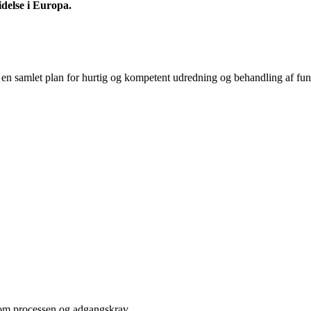
delse i Europa.
 en samlet plan for hurtig og kompetent udredning og behandling af fu
om processen og adgangskrav.