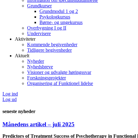
Information om specialistuddannelse
Grundkurser
Grundmodul 1 og 2
Psykologkursus
Børne- og ungekursus
Overbygning I og II
Undervisere
Aktiviteter
Kommende begivenheder
Tidligere begivenheder
Aktuelt
Nyheder
Nyhedsbreve
Visioner og udvalgte høringssvar
Forskningsprojekter
Organisering af Funktionel lidelse
Log ind
Log ud
seneste nyheder
Månedens artikel – juli 2025
Predictors of Treatment Success of Psychotherapy in Functional 