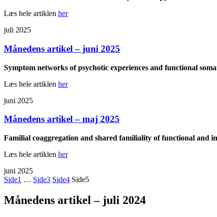
Læs hele artiklen
her
juli 2025
Månedens artikel – juni 2025
Symptom networks of psychotic experiences and functional somati
Læs hele artiklen
her
juni 2025
Månedens artikel – maj 2025
Familial coaggregation and shared familiality of functional and int
Læs hele artiklen
her
juni 2025
Side
1
…
Side
3
Side
4
Side
5
Månedens artikel – juli 2024