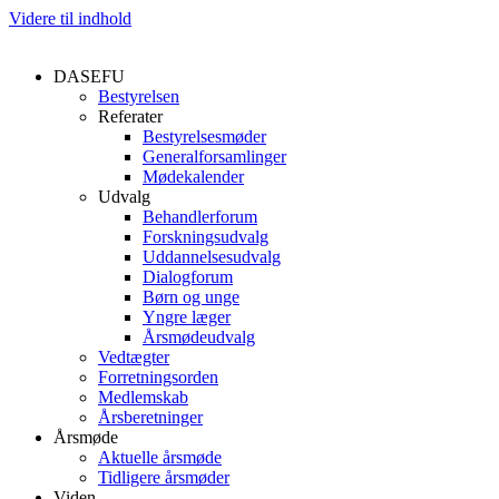
Videre til indhold
DASEFU
Bestyrelsen
Referater
Bestyrelsesmøder
Generalforsamlinger
Mødekalender
Udvalg
Behandlerforum
Forskningsudvalg
Uddannelsesudvalg
Dialogforum
Børn og unge
Yngre læger
Årsmødeudvalg
Vedtægter
Forretningsorden
Medlemskab
Årsberetninger
Årsmøde
Aktuelle årsmøde
Tidligere årsmøder
Viden