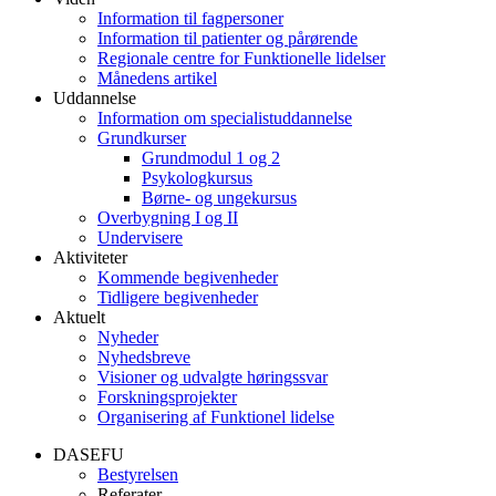
Information til fagpersoner
Information til patienter og pårørende
Regionale centre for Funktionelle lidelser
Månedens artikel
Uddannelse
Information om specialistuddannelse
Grundkurser
Grundmodul 1 og 2
Psykologkursus
Børne- og ungekursus
Overbygning I og II
Undervisere
Aktiviteter
Kommende begivenheder
Tidligere begivenheder
Aktuelt
Nyheder
Nyhedsbreve
Visioner og udvalgte høringssvar
Forskningsprojekter
Organisering af Funktionel lidelse
DASEFU
Bestyrelsen
Referater