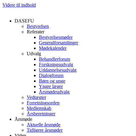
Videre til indhold
DASEFU
Bestyrelsen
Referater
Bestyrelsesmøder
Generalforsamlinger
Mødekalender
Udvalg
Behandlerforum
Forskningsudvalg
Uddannelsesudvalg
Dialogforum
Børn og unge
Yngre læger
Årsmødeudvalg
Vedtægter
Forretningsorden
Medlemskab
Årsberetninger
Årsmøde
Aktuelle årsmøde
Tidligere årsmøder
Viden